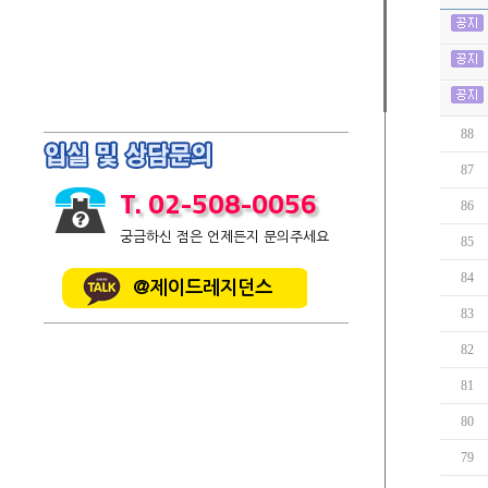
88
87
T. 02-508-0056
86
궁금하신 점은 언제든지 문의주세요
85
84
@제이드레지던스
83
82
81
80
79